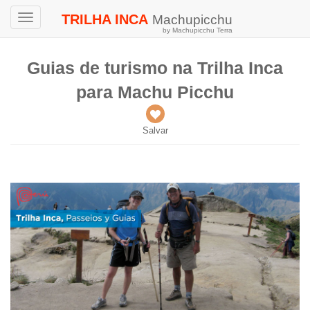
TRILHA INCA
Machupicchu
Toggle
by Machupicchu Terra
navigation
Guias de turismo na Trilha Inca
para Machu Picchu
Salvar