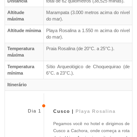
Distância
total de 62 quilômetros (38,525 milhas).
Altitude
Marampata (3.000 metros acima do nível
máxima
do mar).
Altitude mínima
Playa Rosalina a 1.550 m acima do nível
do mar).
Temperatura
Praia Rosalina (de 20°C. a 25°C.).
máxima
Temperatura
Sítio Arqueológico de Choquequirao (de
mínima
6°C. a 23°C.).
Itinerário
Dia 1
Cusco |
Playa Rosalina
Pegamos você no hotel e dirigimos de
Cusco a Cachora, onde começa a rota