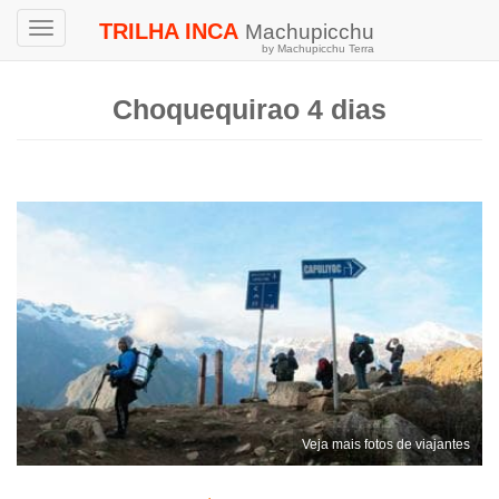
TRILHA INCA
Machupicchu
Toggle
by Machupicchu Terra
navigation
Choquequirao 4 dias
Veja mais fotos de viajantes