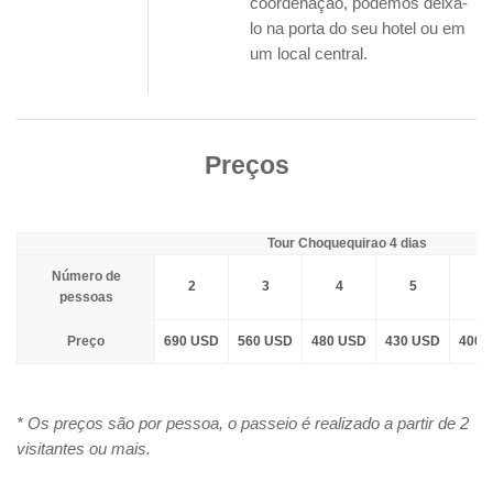
coordenação, podemos deixá-
lo na porta do seu hotel ou em
um local central.
Preços
Tour Choquequirao 4 dias
Número de
2
3
4
5
6
pessoas
Preço
690 USD
560 USD
480 USD
430 USD
400 
* Os preços são por pessoa, o passeio é realizado a partir de 2
visitantes ou mais.