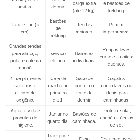
carga extra
e bastões de
turistas).
dormir.
(até 12 kg).
trekking.
bastões
Tapete fino (5
Tendas
Poncho
de
cm).
maiores.
impermeável.
trekking.
Grandes tendas
Roupas leves
para almoço,
serviço
Barracas
durante a noite e
jantar e café da
elétrico.
individuais.
quentes.
manhã.
Kit de primeiros
Café da
Saco de
Sapatos
socorros e
manhã no
dormir ou
confortáveis ou
cilindro de
primeiro
saco de
ideais para
oxigênio.
dia 1.
dormir.
caminhadas.
Água fervida e
Protetor solar,
Jantar no
Bastões de
produtos de
chapéu e óculos
quarto dia.
caminhada.
higiene.
de sol.
Transporte
Dieta
Documentos de