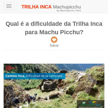
TRILHA INCA
Machupicchu
Toggle
by Machupicchu Terra
navigation
Qual é a dificuldade da Trilha Inca
para Machu Picchu?
Salvar