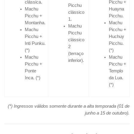
clássica.
Picchu +
Picchu
Machu
Huayna
clássico
Picchu +
Picchu.
1.
Montanha.
Machu
Machu
Machu
Picchu +
Picchu
Picchu +
Huchuy
clássico
Inti Punku.
Picchu.
2
(*)
(*)
(terraço
Machu
Machu
inferior).
Picchu +
Picchu +
Ponte
Templo
Inca. (*)
da Lua.
(*)
(*) Ingressos válidos somente durante a alta temporada (01 de
junho a 15 de outubro).