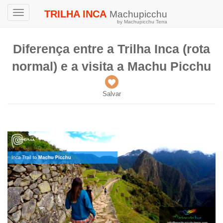
TRILHA INCA
Machupicchu
Toggle
by Machupicchu Terra
navigation
Diferença entre a Trilha Inca (rota
normal) e a visita a Machu Picchu
Salvar