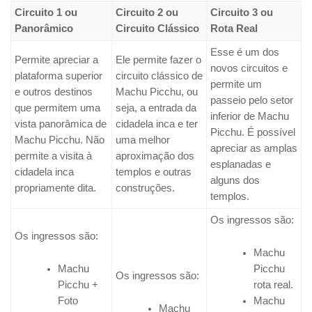
Circuito 1 ou
Circuito 2 ou
Circuito 3 ou
Panorâmico
Circuito Clássico
Rota Real
Esse é um dos
Permite apreciar a
Ele permite fazer o
novos circuitos e
plataforma superior
circuito clássico de
permite um
e outros destinos
Machu Picchu, ou
passeio pelo setor
que permitem uma
seja, a entrada da
inferior de Machu
vista panorâmica de
cidadela inca e ter
Picchu. É possível
Machu Picchu. Não
uma melhor
apreciar as amplas
permite a visita à
aproximação dos
esplanadas e
cidadela inca
templos e outras
alguns dos
propriamente dita.
construções.
templos.
Os ingressos são:
Os ingressos são:
Machu
Machu
Picchu
Os ingressos são:
Picchu +
rota real.
Foto
Machu
Machu