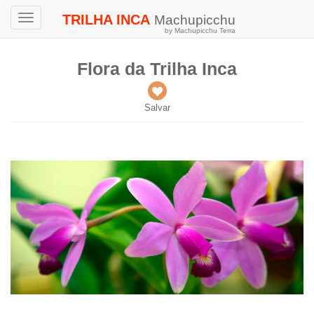
TRILHA INCA
Machupicchu
Toggle
by Machupicchu Terra
navigation
Flora da Trilha Inca
Salvar