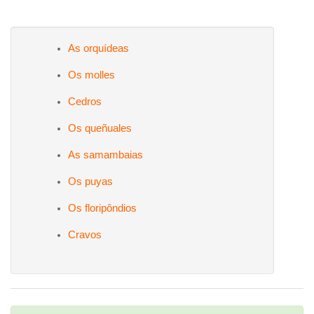
As orquídeas
Os molles
Cedros
Os queñuales
As samambaias
Os puyas
Os floripôndios
Cravos