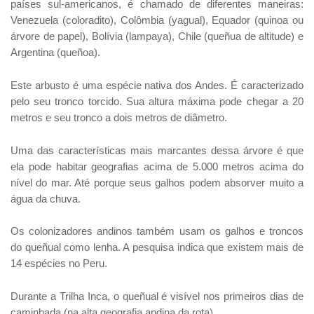
países sul-americanos, é chamado de diferentes maneiras:
Venezuela (coloradito), Colômbia (yagual), Equador (quinoa ou
árvore de papel), Bolívia (lampaya), Chile (queñua de altitude) e
Argentina (queñoa).
Este arbusto é uma espécie nativa dos Andes. É caracterizado
pelo seu tronco torcido. Sua altura máxima pode chegar a 20
metros e seu tronco a dois metros de diâmetro.
Uma das características mais marcantes dessa árvore é que
ela pode habitar geografias acima de 5.000 metros acima do
nível do mar. Até porque seus galhos podem absorver muito a
água da chuva.
Os colonizadores andinos também usam os galhos e troncos
do queñual como lenha. A pesquisa indica que existem mais de
14 espécies no Peru.
Durante a Trilha Inca, o queñual é visível nos primeiros dias de
caminhada (na alta geografia andina da rota).