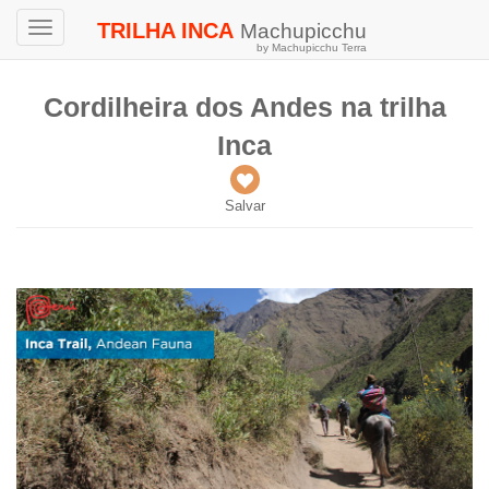
TRILHA INCA
Machupicchu
Toggle
by Machupicchu Terra
navigation
Cordilheira dos Andes na trilha
Inca
Salvar