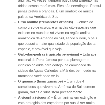
andinas. Às vezes, também busca seu alimento nas
áridas costas marítimas. Eles são necrófagos. Possui
penas pretas e brancas. É um símbolo de muitos
países da América do Sul.
Urso andino (tremarctos ornatus)
– Conhecido
como urso de óculos, é uma das oito espécies que
existem no mundo e só vivem na região andina
amazônica da América do Sul, sendo o Peru, o país
que possui a maior quantidade de população desta
espécie, é provável que veja.
Galo-das-pedras (rupicola peruviana)
– Esta ave
nacional do Peru, famosa por sua plumagem e
exibição colorida para cortejo; na caminhada da
cidade de Aguas Calientes a Mándor, bem cedo na
montanha você pode vê-lo.
O guanaco (lama guanicoe)
– É um dos 4
camelídeos que vivem na América do Sul, comem
grama, raízes e subsistem precariamente.
A vicunha (vicugna)
– É um animal em extinção e
está protegido dos caçadores por sua lã ser muito