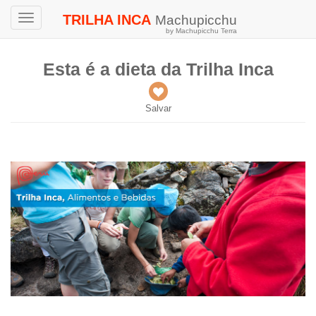
TRILHA INCA
Machupicchu
Toggle
by Machupicchu Terra
navigation
Esta é a dieta da Trilha Inca
Salvar