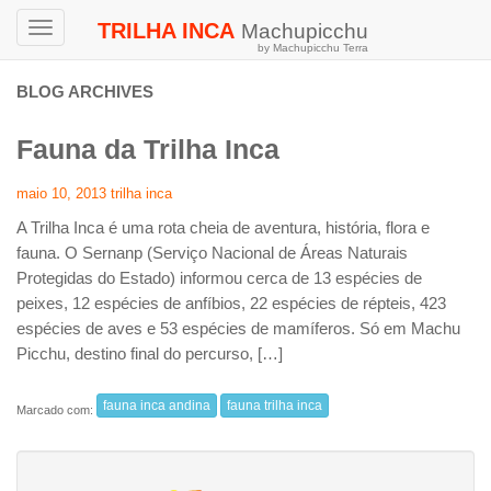
TRILHA INCA
Machupicchu
Toggle
by Machupicchu Terra
navigation
BLOG ARCHIVES
Fauna da Trilha Inca
maio 10, 2013
trilha inca
A Trilha Inca é uma rota cheia de aventura, história, flora e
fauna. O Sernanp (Serviço Nacional de Áreas Naturais
Protegidas do Estado) informou cerca de 13 espécies de
peixes, 12 espécies de anfíbios, 22 espécies de répteis, 423
espécies de aves e 53 espécies de mamíferos. Só em Machu
Picchu, destino final do percurso, […]
fauna inca andina
fauna trilha inca
Marcado com: