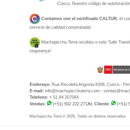
Cusco. Nuestro código de autorización
Contamos con el certificado
CALTUR
, el c
servicio de calidad comprobada!
Machupicchu Terra recebeu o selo ‘Safe Travels
segurança!
Endereço:
Rua Recoleta Angosta #208, Cusco - Per
E-mail:
info@machupicchuterra.com - ventas@mach
Telefone:
+ 51 84 207064
Vendas:
(+51) 932 222 271
At. Cliente:
(+51) 
Machupicchu Terra © 2026, Todos os direitos reservados.