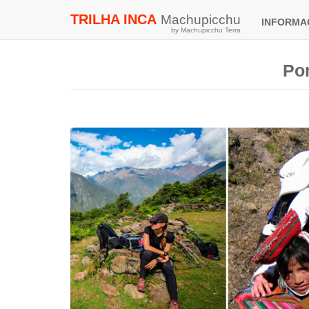
TRILHA INCA
Machupicchu
INFORM
by Machupicchu Terra
Po