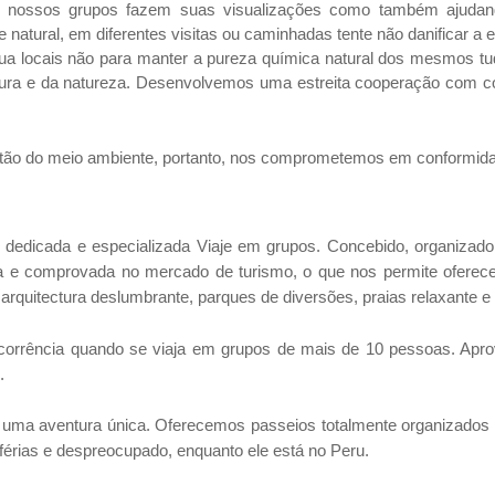
de nossos grupos fazem suas visualizações como também ajudan
natural, em diferentes visitas ou caminhadas tente não danificar a e
gua locais não para manter a pureza química natural dos mesmos tud
ura e da natureza. Desenvolvemos uma estreita cooperação com co
tão do meio ambiente, portanto, nos comprometemos em conformidad
a e especializada Viaje em grupos. Concebido, organizado e d
 e comprovada no mercado de turismo, o que nos permite oferecer
 arquitectura deslumbrante, parques de diversões, praias relaxante e
cia quando se viaja em grupos de mais de 10 pessoas. Aprovei
.
a aventura única. Oferecemos passeios totalmente organizados e
ias e despreocupado, enquanto ele está no Peru.