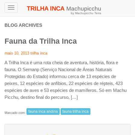
TRILHA INCA
Machupicchu
Toggle
by Machupicchu Terra
navigation
BLOG ARCHIVES
Fauna da Trilha Inca
maio 10, 2013
trilha inca
A Trilha Inca é uma rota cheia de aventura, história, flora e
fauna. O Sernanp (Serviço Nacional de Áreas Naturais
Protegidas do Estado) informou cerca de 13 espécies de
peixes, 12 espécies de anfíbios, 22 espécies de répteis, 423
espécies de aves e 53 espécies de mamíferos. Só em Machu
Picchu, destino final do percurso, […]
fauna inca andina
fauna trilha inca
Marcado com: