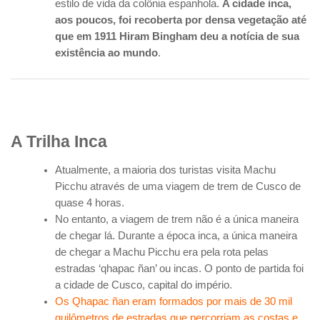
estilo de vida da colônia espanhola.
A cidade inca,
aos poucos, foi recoberta por densa vegetação até
que em 1911 Hiram Bingham deu a notícia de sua
existência ao mundo
.
A Trilha Inca
Atualmente, a maioria dos turistas visita Machu
Picchu através de uma viagem de trem de Cusco de
quase 4 horas.
No entanto, a viagem de trem não é a única maneira
de chegar lá. Durante a época inca, a única maneira
de chegar a Machu Picchu era pela rota pelas
estradas ‘qhapac ñan’ ou incas. O ponto de partida foi
a cidade de Cusco, capital do império.
Os Qhapac ñan eram formados por mais de 30 mil
quilômetros de estradas que percorriam as costas e