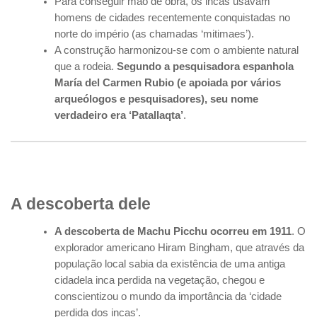
Para conseguir mão de obra, os incas usavam
homens de cidades recentemente conquistadas no
norte do império (as chamadas ‘mitimaes’).
A construção harmonizou-se com o ambiente natural
que a rodeia.
Segundo a pesquisadora espanhola
María del Carmen Rubio (e apoiada por vários
arqueólogos e pesquisadores), seu nome
verdadeiro era ‘Patallaqta’
.
A descoberta dele
A descoberta de Machu Picchu ocorreu em 1911
. O
explorador americano Hiram Bingham, que através da
população local sabia da existência de uma antiga
cidadela inca perdida na vegetação, chegou e
conscientizou o mundo da importância da ‘cidade
perdida dos incas’.