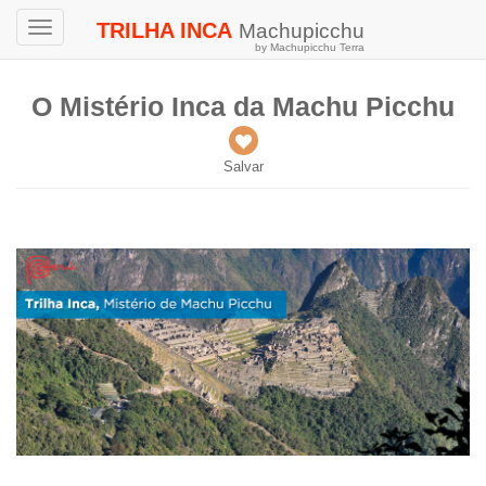
TRILHA INCA
Machupicchu
Toggle
by Machupicchu Terra
navigation
O Mistério Inca da Machu Picchu
Salvar