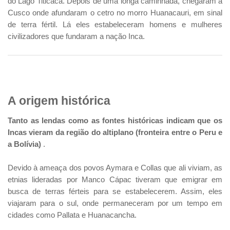
do Lago Titicaca. Depois de uma longa caminhada, chegaram a
Cusco onde afundaram o cetro no morro Huanacauri, em sinal
de terra fértil. Lá eles estabeleceram homens e mulheres
civilizadores que fundaram a nação Inca.
A origem histórica
Tanto as lendas como as fontes históricas indicam que os
Incas vieram da região do altiplano (fronteira entre o Peru e
a Bolívia)
.
Devido à ameaça dos povos Aymara e Collas que ali viviam, as
etnias lideradas por Manco Cápac tiveram que emigrar em
busca de terras férteis para se estabelecerem. Assim, eles
viajaram para o sul, onde permaneceram por um tempo em
cidades como Pallata e Huanacancha.