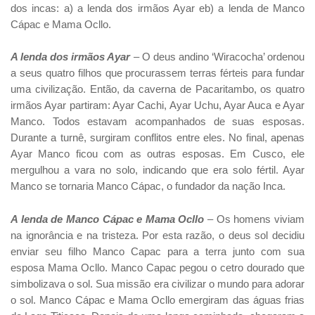
dos incas: a) a lenda dos irmãos Ayar eb) a lenda de Manco
Cápac e Mama Ocllo.
A lenda dos irmãos Ayar
– O deus andino ‘Wiracocha’ ordenou
a seus quatro filhos que procurassem terras férteis para fundar
uma civilização. Então, da caverna de Pacaritambo, os quatro
irmãos Ayar partiram: Ayar Cachi, Ayar Uchu, Ayar Auca e Ayar
Manco. Todos estavam acompanhados de suas esposas.
Durante a turnê, surgiram conflitos entre eles. No final, apenas
Ayar Manco ficou com as outras esposas. Em Cusco, ele
mergulhou a vara no solo, indicando que era solo fértil. Ayar
Manco se tornaria Manco Cápac, o fundador da nação Inca.
A lenda de Manco Cápac e Mama Ocllo
– Os homens viviam
na ignorância e na tristeza. Por esta razão, o deus sol decidiu
enviar seu filho Manco Capac para a terra junto com sua
esposa Mama Ocllo. Manco Capac pegou o cetro dourado que
simbolizava o sol. Sua missão era civilizar o mundo para adorar
o sol. Manco Cápac e Mama Ocllo emergiram das águas frias