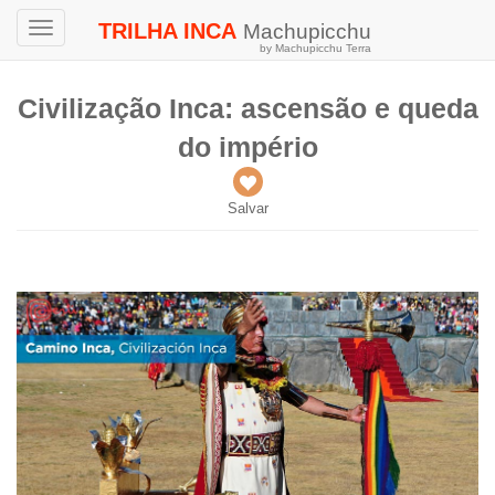
TRILHA INCA
Machupicchu
Toggle
by Machupicchu Terra
navigation
Civilização Inca: ascensão e queda
do império
Salvar