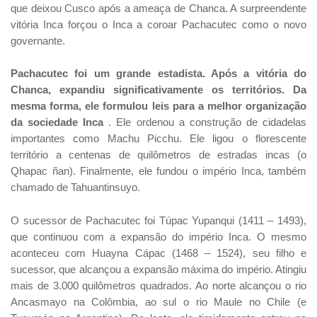
que deixou Cusco após a ameaça de Chanca. A surpreendente
vitória Inca forçou o Inca a coroar Pachacutec como o novo
governante.
Pachacutec foi um grande estadista. Após a vitória do
Chanca, expandiu significativamente os territórios. Da
mesma forma, ele formulou leis para a melhor organização
da sociedade Inca
. Ele ordenou a construção de cidadelas
importantes como Machu Picchu. Ele ligou o florescente
território a centenas de quilômetros de estradas incas (o
Qhapac ñan). Finalmente, ele fundou o império Inca, também
chamado de Tahuantinsuyo.
O sucessor de Pachacutec foi Túpac Yupanqui (1411 – 1493),
que continuou com a expansão do império Inca. O mesmo
aconteceu com Huayna Cápac (1468 – 1524), seu filho e
sucessor, que alcançou a expansão máxima do império. Atingiu
mais de 3.000 quilômetros quadrados. Ao norte alcançou o rio
Ancasmayo na Colômbia, ao sul o rio Maule no Chile (e