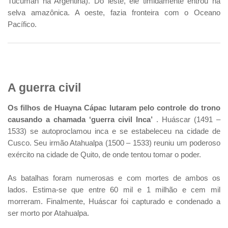
Tucumán na Argentina). Do leste, ele timidamente entrou na
selva amazônica. A oeste, fazia fronteira com o Oceano
Pacífico.
A guerra civil
Os filhos de Huayna Cápac lutaram pelo controle do trono
causando a chamada ‘guerra civil Inca’
. Huáscar (1491 –
1533) se autoproclamou inca e se estabeleceu na cidade de
Cusco. Seu irmão Atahualpa (1500 – 1533) reuniu um poderoso
exército na cidade de Quito, de onde tentou tomar o poder.
As batalhas foram numerosas e com mortes de ambos os
lados. Estima-se que entre 60 mil e 1 milhão e cem mil
morreram. Finalmente, Huáscar foi capturado e condenado a
ser morto por Atahualpa.