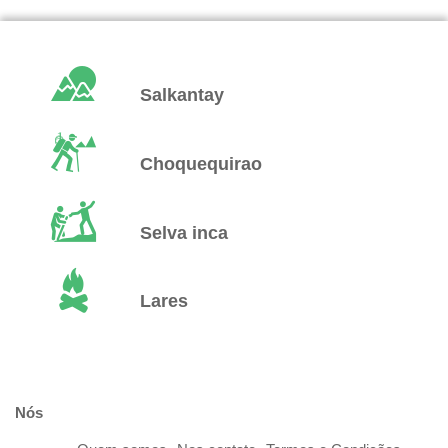
Salkantay
Choquequirao
Selva inca
Lares
Nós