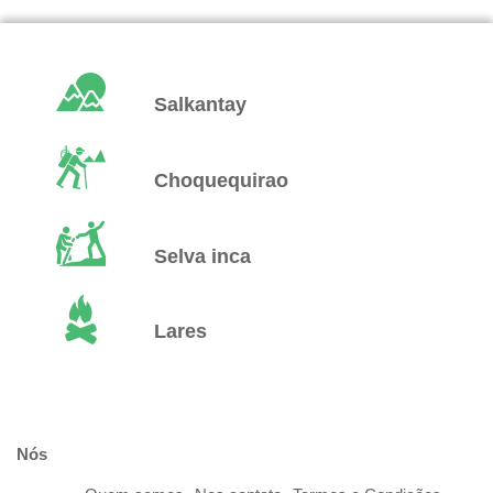
Salkantay
Choquequirao
Selva inca
Lares
Nós