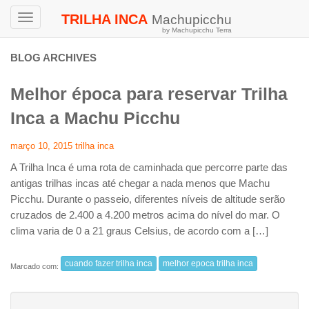
TRILHA INCA
Machupicchu
Toggle
by Machupicchu Terra
navigation
BLOG ARCHIVES
Melhor época para reservar Trilha
Inca a Machu Picchu
março 10, 2015
trilha inca
A Trilha Inca é uma rota de caminhada que percorre parte das
antigas trilhas incas até chegar a nada menos que Machu
Picchu. Durante o passeio, diferentes níveis de altitude serão
cruzados de 2.400 a 4.200 metros acima do nível do mar. O
clima varia de 0 a 21 graus Celsius, de acordo com a […]
cuando fazer trilha inca
melhor epoca trilha inca
Marcado com: