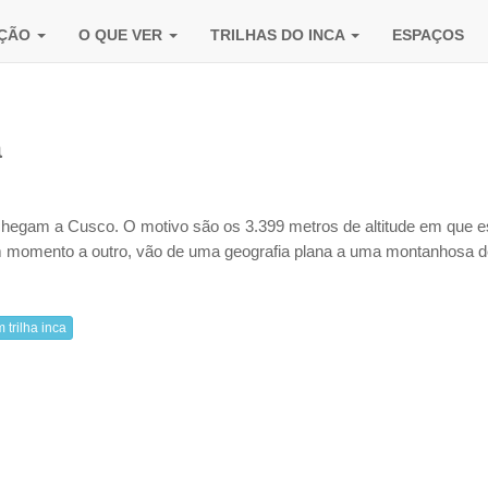
AÇÃO
O QUE VER
TRILHAS DO INCA
ESPAÇOS
a
ue chegam a Cusco. O motivo são os 3.399 metros de altitude em que e
um momento a outro, vão de uma geografia plana a uma montanhosa 
 trilha inca