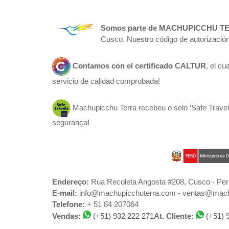
Somos parte de
MACHUPICCHU T
Cusco. Nuestro código de autorización
Contamos con el certificado
CALTUR
, el c
servicio de calidad comprobada!
Machupicchu Terra recebeu o selo ‘Safe Travels
segurança!
Endereço:
Rua Recoleta Angosta #208, Cusco - Per
E-mail:
info@machupicchuterra.com - ventas@mach
Telefone:
+ 51 84 207064
Vendas:
(+51) 932 222 271
At. Cliente:
(+51) 