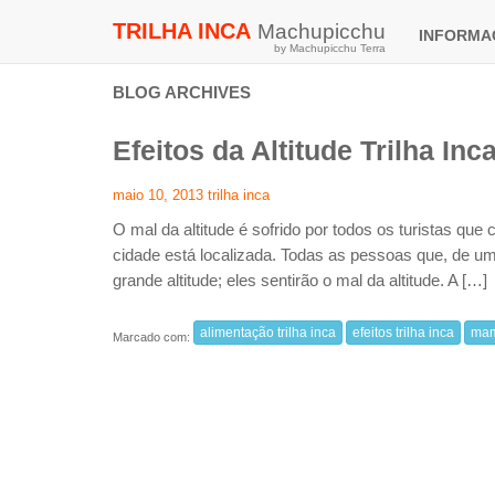
TRILHA INCA
Machupicchu
INFORM
by Machupicchu Terra
BLOG ARCHIVES
Efeitos da Altitude Trilha Inc
maio 10, 2013
trilha inca
O mal da altitude é sofrido por todos os turistas q
cidade está localizada. Todas as pessoas que, de 
grande altitude; eles sentirão o mal da altitude. A […]
alimentação trilha inca
efeitos trilha inca
mam
Marcado com: