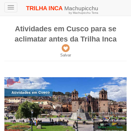
TRILHA INCA
Machupicchu
Toggle
by Machupicchu Terra
navigation
Atividades em Cusco para se
aclimatar antes da Trilha Inca
Salvar