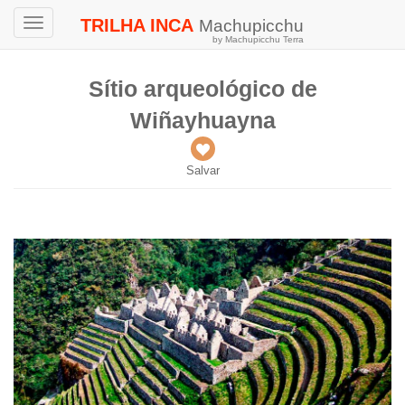
TRILHA INCA
Machupicchu
Toggle
by Machupicchu Terra
navigation
Sítio arqueológico de
Wiñayhuayna
Salvar