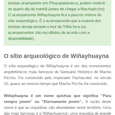
turistas acamparem em Phuyupatamarca, podem visitá-lo
no quarto dia da manhã (antes de chegar a Machupicchu).
O acampamento Wiñayhuayna fica a poucos metros do
sítio arqueológico. É o acampamento que a maioria dos
turistas deseja durante o tour da Trilha Inca (os
acampamentos são escolhidos de acordo com a
disponibilidade).
O sítio arqueológico de Wiñayhuayna
O sítio arqueológico de Wiñayhuayna é um dos monumentos
arquitetônicos mais famosos do Santuário Histórico de Machu
Picchu. Foi construído pelo imperador Pachacutec no século
15, quase ao mesmo tempo que Machu Picchu foi construído.
Wiñayhuayna é um nome quíchua que significa “Para
sempre jovem” ou “Eternamente jovem”.
. A razão deste
nome é que as orquídeas são abundantes neste território. Uma
das mais famosas é a ‘Wiñayhuayma’, uma orquídea de grande