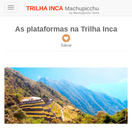
TRILHA INCA
Machupicchu
Toggle
by Machupicchu Terra
navigation
As plataformas na Trilha Inca
Salvar