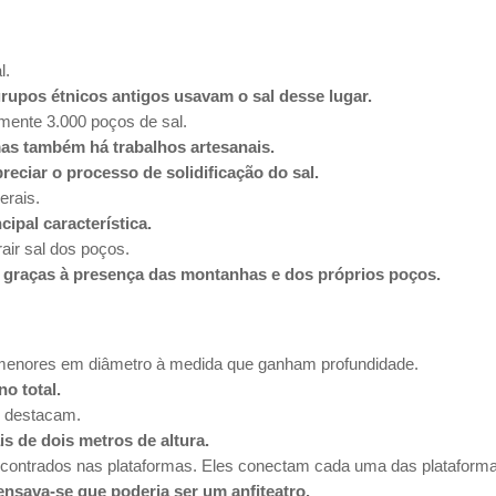
l.
rupos étnicos antigos usavam o sal desse lugar.
ente 3.000 poços de sal.
mas também há trabalhos artesanais.
eciar o processo de solidificação do sal.
erais.
cipal característica.
ir sal dos poços.
 graças à presença das montanhas e dos próprios poços.
 menores em diâmetro à medida que ganham profundidade.
o total.
e destacam.
 de dois metros de altura.
contrados nas plataformas. Eles conectam cada uma das plataform
ensava-se que poderia ser um anfiteatro.