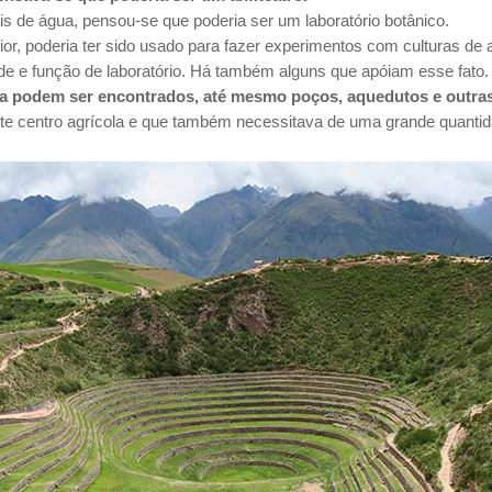
s de água, pensou-se que poderia ser um laboratório botânico.
ior, poderia ter sido usado para fazer experimentos com culturas de 
e e função de laboratório. Há também alguns que apóiam esse fato.
gua podem ser encontrados, até mesmo poços, aquedutos e outra
te centro agrícola e que também necessitava de uma grande quantid