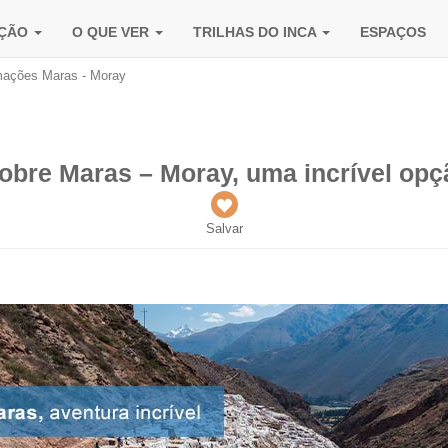
AÇÃO
O QUE VER
TRILHAS DO INCA
ESPAÇOS
mações Maras - Moray
obre Maras – Moray, uma incrível opç
Salvar