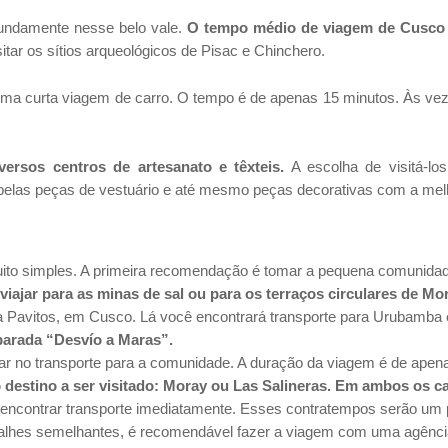
fundamente nesse belo vale.
O tempo médio de viagem de Cusco 
itar os sítios arqueológicos de Pisac e Chinchero.
ma curta viagem de carro. O tempo é de apenas 15 minutos. Às vez
ersos centros de artesanato e têxteis.
A escolha de visitá-lo
 belas peças de vestuário e até mesmo peças decorativas com a mel
uito simples. A primeira recomendação é tomar a pequena comunidad
viajar para as minas de sal ou para os terraços circulares de Mo
ua Pavitos, em Cusco. Lá você encontrará transporte para Urubamba 
parada “Desvío a Maras”.
ar no transporte para a comunidade. A duração da viagem é de apen
destino a ser visitado: Moray ou Las Salineras. Em ambos os ca
 encontrar transporte imediatamente. Esses contratempos serão um
talhes semelhantes, é recomendável fazer a viagem com uma agênci