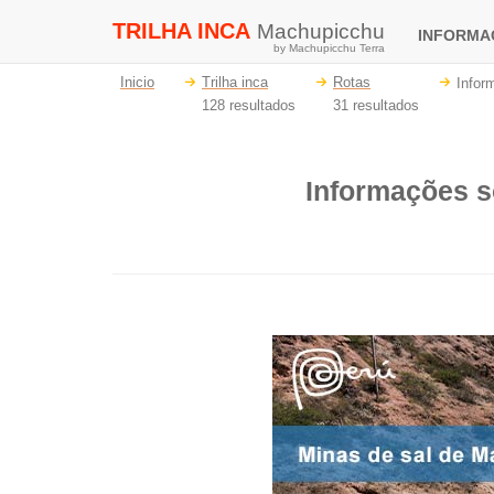
TRILHA INCA
Machupicchu
INFORM
by Machupicchu Terra
Inicio
Trilha inca
Rotas
Infor
128 resultados
31 resultados
Informações s