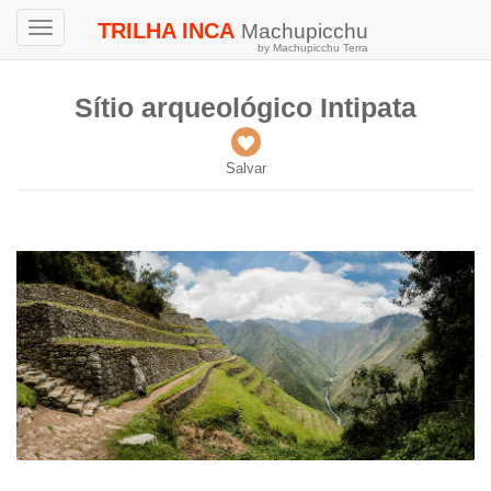
TRILHA INCA
Machupicchu
Toggle
by Machupicchu Terra
navigation
Sítio arqueológico Intipata
Salvar