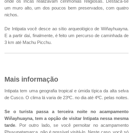
onde os Incas realizavam cerimônias religiosas. Destaca-se
um muro alto, um dos poucos bem preservados, com quatro
nichos.
De Intipata você desce ao sítio arqueológico de Wiñayhuayna.
E a partir daí, finalmente, é feito um percurso de caminhada de
3 km até Machu Picchu.
Mais informação
Intipata tem uma geografia tropical e úmida típica da alta selva
de Cusco. O clima lá varia de 23ºC. no dia até 4ºC. pelas noites.
Se o turista passa a terceira noite no acampamento
Wiñayhuayna, tem a opção de visitar Intipata nessa mesma
tarde
. Por outro lado, se você pernoitar no acampamento
Phuyupatamarca, não é possível visitá-lo. Neste caso, você só