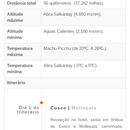
Distância total
56 quilômetros. (37.282 milhas).
Altitude
Abra Salkantay (4.650 msnm).
máxima
Altitude
Aguas Calientes (2.160 msnm).
mínima
Temperatura
Machu Picchu (de 20ºC. A 26ºC.).
máxima
Temperatura
Abra Salkantay (-5ºC a 5ºC).
mínima
Itinerário
Dia 1 do
Cusco |
Mollepata
Itinerário
Recepção no hotel, saída em ônibus
de Cusco a Mollepata, caminhada,