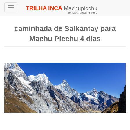
TRILHA INCA
Machupicchu
Toggle
by Machupicchu Terra
navigation
caminhada de Salkantay para
Machu Picchu 4 dias