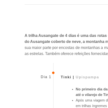
A trilha Ausangate de 4 dias é uma das rotas
do Ausangate coberto de neve, a montanha ma
sua maior parte por encostas de montanhas a m
as estrelas. Também oferece refeições fornecidas
Dia 1
Tinki |
Upispampa
No primeiro dia da
até o vilarejo de Tin
Após uma viagem de 
em trilhas íngreme