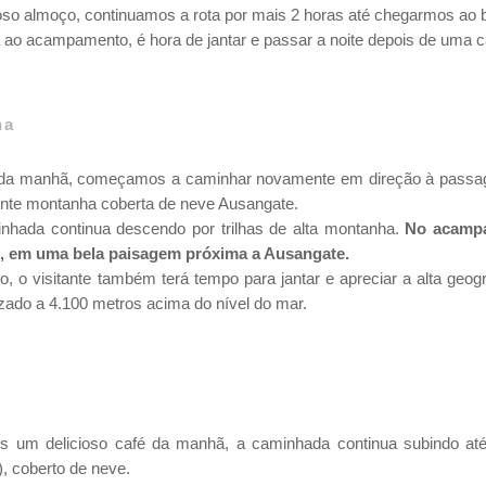
so almoço, continuamos a rota por mais 2 horas até chegarmos ao bel
 ao acampamento, é hora de jantar e passar a noite depois de uma c
ha
 da manhã, começamos a caminhar novamente em direção à passag
ente montanha coberta de neve Ausangate.
nhada continua descendo por trilhas de alta montanha.
No acampa
, em uma bela paisagem próxima a Ausangate.
o visitante também terá tempo para jantar e apreciar a alta geogr
ado a 4.100 metros acima do nível do mar.
pós um delicioso café da manhã, a caminhada continua subindo a
, coberto de neve.