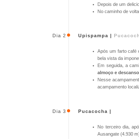
Depois de um delicio
No caminho de volta
Dia 2
Upispampa |
Pucacoc
Após um farto café
bela vista da impon
Em seguida, a cami
almoço e descanso
Nesse acampamento, 
acampamento localiz
Dia 3
Pucacocha |
No terceiro dia, a
Ausangate (4.930 m)