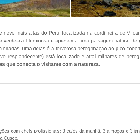
eve mais altas do Peru, localizada na cordilheira de Vilca
cor verde/azul luminosa e apresenta uma paisagem natural d
aminhadas, uma delas é a fervorosa peregrinação ao pico cobe
ve resplandecente) está localizado e atrai milhares de pere
s que conecta o visitante com a natureza.
ões com chefs profissionais: 3 cafés da manhã, 3 almoços e 3 jantar
a a Cusco.