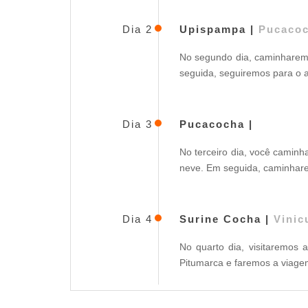
Dia 2
Upispampa |
Pucaco
No segundo dia, caminharem
seguida, seguiremos para o 
Dia 3
Pucacocha |
No terceiro dia, você caminh
neve. Em seguida, caminhar
Dia 4
Surine Cocha |
Vinic
No quarto dia, visitaremos
Pitumarca e faremos a viagem