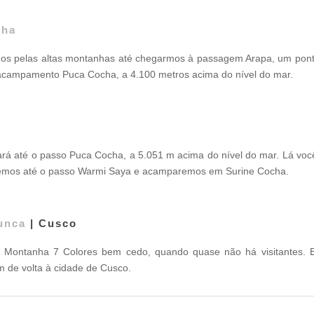
cha
os pelas altas montanhas até chegarmos à passagem Arapa, um ponto
acampamento Puca Cocha, a 4.100 metros acima do nível do mar.
ará até o passo Puca Cocha, a 5.051 m acima do nível do mar. Lá você
emos até o passo Warmi Saya e acamparemos em Surine Cocha.
unca
| Cusco
 a Montanha 7 Colores bem cedo, quando quase não há visitantes.
 de volta à cidade de Cusco.